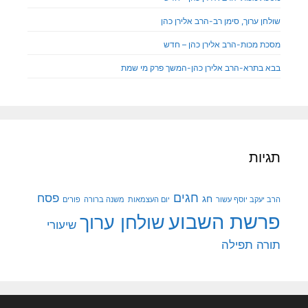
שולחן ערוך, סימן רב-הרב אלירן כהן
מסכת מכות-הרב אלירן כהן – חדש
בבא בתרא-הרב אלירן כהן-המשך פרק מי שמת
תגיות
חגים
פסח
חג
הרב יעקב יוסף עשור
יום העצמאות
משנה ברורה
פורים
פרשת השבוע
שולחן ערוך
שיעורי
תורה
תפילה