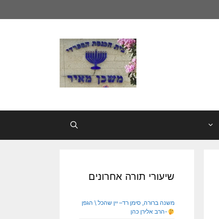
שיעורי תורה אחרונים
משנה ברורה, סימן רד– יין שהכל \ הגפן
-הרב אלירן כהן