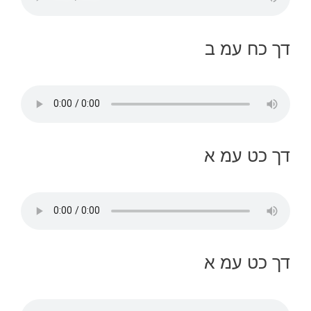
דך כח עמ ב
דך כט עמ א
דך כט עמ א