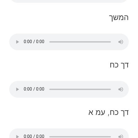
המשך
דך כח
דך כח, עמ א