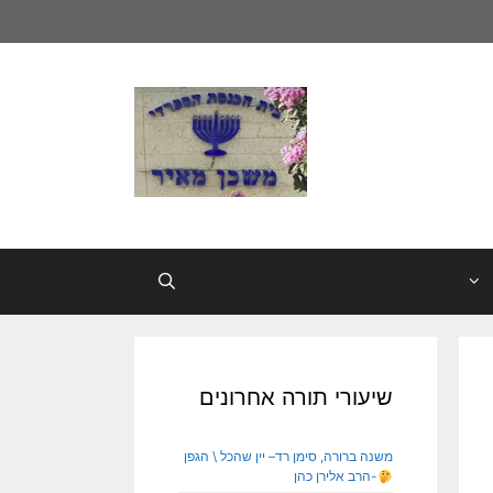
שיעורי תורה אחרונים
משנה ברורה, סימן רד– יין שהכל \ הגפן
-הרב אלירן כהן