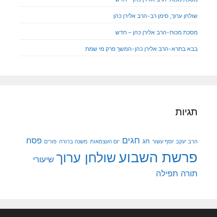
שולחן ערוך, סימן רב-הרב אלירן כהן
מסכת מכות-הרב אלירן כהן – חדש
בבא בתרא-הרב אלירן כהן-המשך פרק מי שמת
תגיות
חגים
פסח
חג
הרב יעקב יוסף עשור
יום העצמאות
משנה ברורה
פורים
פרשת השבוע
שולחן ערוך
שיעורי
תורה
תפילה