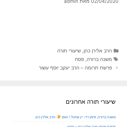
02/04/2020
מאת
admin
הרב אלירן כהן
,
שיעורי תורה
משנה ברורה
,
פסח
פרשת תרומה – הרב יעקב יוסף עשור
שיעורי תורה אחרונים
משנה ברורה, סימן רד– יין שהכל \ הגפן
-הרב אלירן כהן
מסכת מכות-הרב אלירן כהן – חדש