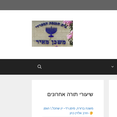
שיעורי תורה אחרונים
משנה ברורה, סימן רד– יין שהכל \ הגפן
-הרב אלירן כהן