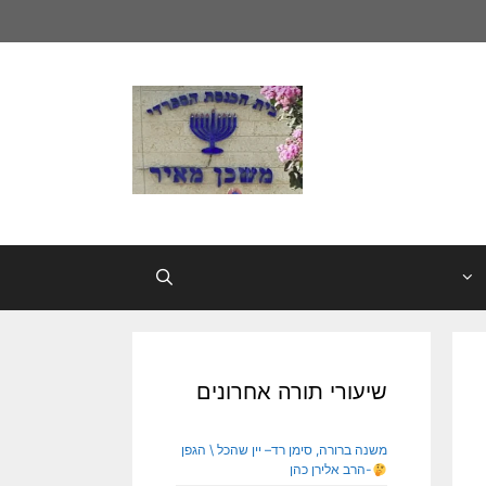
שיעורי תורה אחרונים
משנה ברורה, סימן רד– יין שהכל \ הגפן
-הרב אלירן כהן