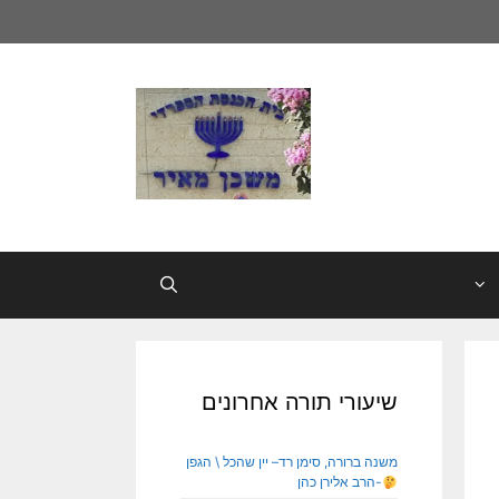
שיעורי תורה אחרונים
משנה ברורה, סימן רד– יין שהכל \ הגפן
-הרב אלירן כהן