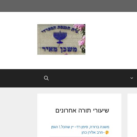
שיעורי תורה אחרונים
משנה ברורה, סימן רד– יין שהכל \ הגפן
-הרב אלירן כהן