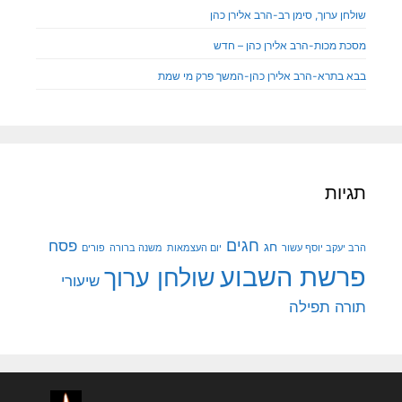
שולחן ערוך, סימן רב-הרב אלירן כהן
מסכת מכות-הרב אלירן כהן – חדש
בבא בתרא-הרב אלירן כהן-המשך פרק מי שמת
תגיות
חגים
פסח
חג
הרב יעקב יוסף עשור
יום העצמאות
משנה ברורה
פורים
פרשת השבוע
שולחן ערוך
שיעורי
תורה
תפילה