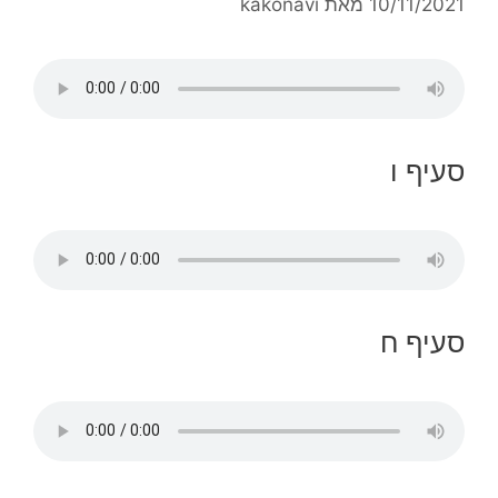
10/11/2021
מאת
kakonavi
סעיף ו
סעיף ח