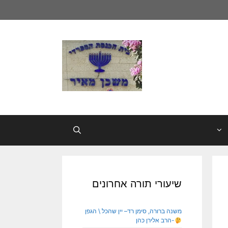
שיעורי תורה אחרונים
משנה ברורה, סימן רד– יין שהכל \ הגפן
-הרב אלירן כהן